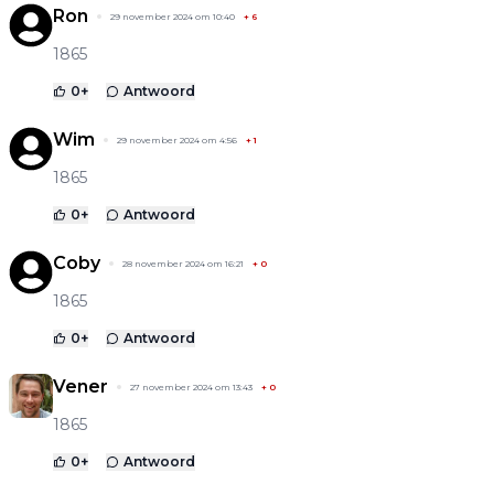
Ron
29 november 2024 om 10:40
+
6
1865
0
+
Antwoord
Wim
29 november 2024 om 4:56
+
1
1865
0
+
Antwoord
Coby
28 november 2024 om 16:21
+
0
1865
0
+
Antwoord
Vener
27 november 2024 om 13:43
+
0
1865
0
+
Antwoord