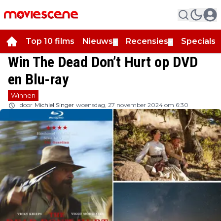
Top 10 films
Nieuws
Recensies
Specials
▼
▼
▼
Win The Dead Don’t Hurt op DVD
en Blu-ray
Winnen
door
Michiel Singer
woensdag, 27 november 2024 om 6:30