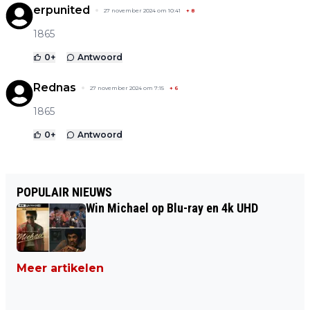
erpunited
27 november 2024 om 10:41
+
8
1865
0
+
Antwoord
Rednas
27 november 2024 om 7:15
+
6
1865
0
+
Antwoord
POPULAIR NIEUWS
Win Michael op Blu-ray en 4k UHD
Meer artikelen