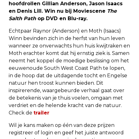
hoofdrollen Gillian Anderson, Jason Isaacs
en Denis Lill. Win nu bij Moviescene
The
Salth Path
op DVD en Blu-ray.
Echtpaar Raynor (Anderson) en Moth (Isaacs)
Winn bevinden zich in de herfst van hun leven
wanneer ze onverwachts hun huis kwijtraken en
Moth erachter komt dat hij ernstig ziek is. Samen
neemt het koppel de moedige beslissing om het
eeuwenoude South West Coast Path te lopen,
in de hoop dat de uitdagende tocht en Engelse
natuur hen troost kunnen bieden. Dit
inspirerende, waargebeurde verhaal gaat over
de betekenis van je thuis voelen, omgaan met
verdriet en de helende kracht van de natuur.
Check de
trailer
Wil je kans maken op één van deze prijzen
registreer of login en geef het juiste antwoord