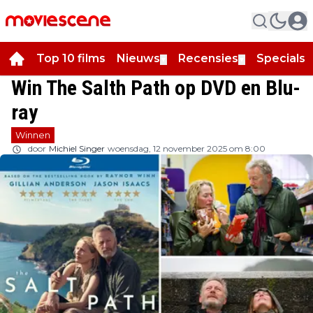
Top 10 films
Nieuws
Recensies
Specials
▼
▼
▼
Win The Salth Path op DVD en Blu-
ray
Winnen
door
Michiel Singer
woensdag, 12 november 2025 om 8:00