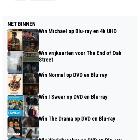
NET BINNEN
Win Michael op Blu-ray en 4k UHD
Win vrijkaarten voor The End of Oak
Street
Win Normal op DVD en Blu-ray
Win I Swear op DVD en Blu-ray
Win The Drama op DVD en Blu-ray