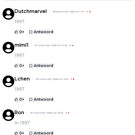
Dutchmarvel
28 december 2025 om 1:17
+
0
1997
0
+
Antwoord
mimi1
22 november 2025 om 11:45
+
4
1997
0
+
Antwoord
Lchen
20 november 2025 om 2:02
+
8
1997
0
+
Antwoord
Ron
18 november 2025 om 16:02
+
6
In 1997
0
+
Antwoord