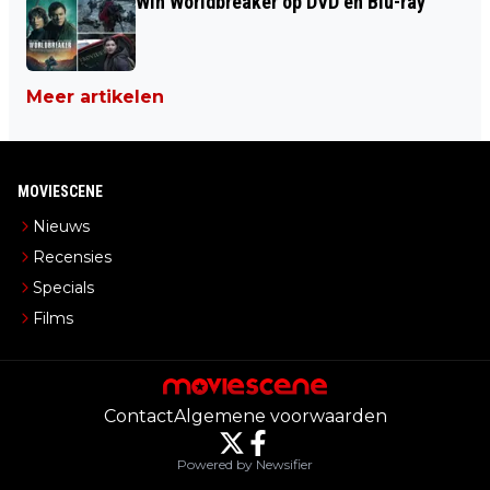
Win Worldbreaker op DVD en Blu-ray
Meer artikelen
MOVIESCENE
Nieuws
Recensies
Specials
Films
Contact
Algemene voorwaarden
Powered by Newsifier