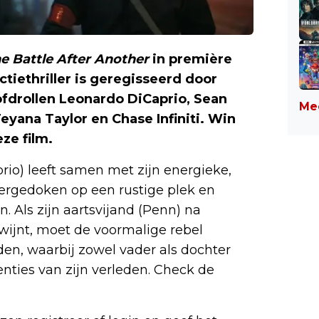
e Battle After Another
in première
tiethriller is geregisseerd door
fdrollen Leonardo DiCaprio, Sean
Mee
Teyana Taylor en Chase Infiniti. Win
ze film.
rio) leeft samen met zijn energieke,
ndergedoken op een rustige plek en
. Als zijn aartsvijand (Penn) na
dwijnt, moet de voormalige rebel
nden, waarbij zowel vader als dochter
ties van zijn verleden. Check de