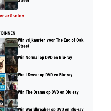
Street
r artikelen
 BINNEN
Win vrijkaarten voor The End of Oak
Street
Win Normal op DVD en Blu-ray
Win I Swear op DVD en Blu-ray
Win The Drama op DVD en Blu-ray
Win Worldbreaker op DVD en Blu-ray