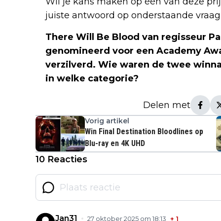
Wil je kans maken op één van deze prijz
juiste antwoord op onderstaande vraag 
There Will Be Blood van regisseur P
genomineerd voor een Academy Awa
verzilverd. Wie waren de twee winn
in welke categorie?
Delen met
Vorig artikel
Win Final Destination Bloodlines op
Blu-ray en 4K UHD
10 Reacties
Jan31
27 oktober 2025 om 18:13
+
1