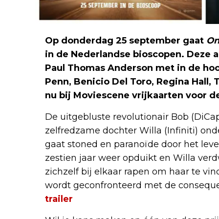
Op donderdag 25 september gaat
On
in de Nederlandse bioscopen. Deze ac
Paul Thomas Anderson met in de hoo
Penn, Benicio Del Toro, Regina Hall, 
nu bij Moviescene vrijkaarten voor de
De uitgebluste revolutionair Bob (DiCap
zelfredzame dochter Willa (Infiniti) o
gaat stoned en paranoïde door het leven
zestien jaar weer opduikt en Willa ver
zichzelf bij elkaar rapen om haar te vi
wordt geconfronteerd met de consequen
trailer