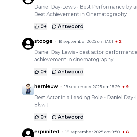
Daniel Day-Lewis - Best Performance by an
Best Achievement in Cinematography
0
+
Antwoord
stooge
19 september 2025 om 17:01
+
2
Daniel Day Lewis - best actor performance 
achievement in cinematography
0
+
Antwoord
hernieuw
18 september 2025 om 18:29
+
9
Best Actor in a Leading Role - Daniel Day
Elswit
0
+
Antwoord
erpunited
18 september 2025 om 9:50
+
8