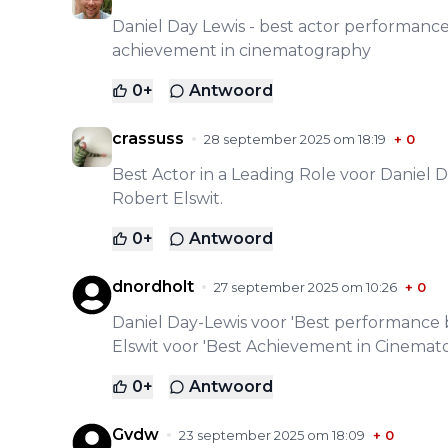
Daniel Day Lewis - best actor performance 
achievement in cinematography
0
+
Antwoord
crassuss
28 september 2025 om 18:19
+
0
Best Actor in a Leading Role voor Daniel
Robert Elswit.
0
+
Antwoord
dnordholt
27 september 2025 om 10:26
+
0
Daniel Day-Lewis voor 'Best performance b
Elswit voor 'Best Achievement in Cinemat
0
+
Antwoord
Gvdw
23 september 2025 om 18:09
+
0