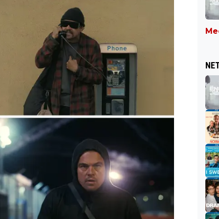
Mee
NET