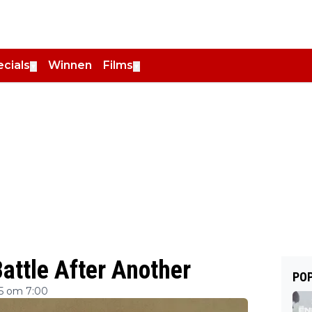
cials
Winnen
Films
▼
▼
attle After Another
POP
5 om 7:00