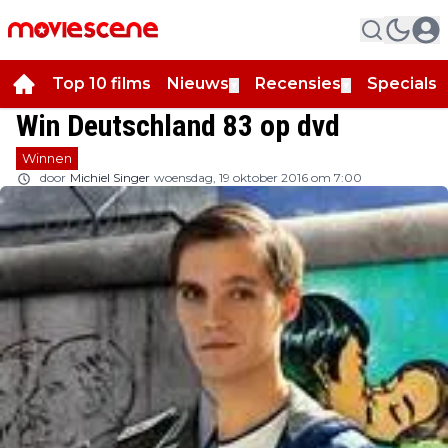
Top 10 films
Nieuws
Recensies
Specials
▼
▼
▼
Win Deutschland 83 op dvd
Winnen
door
Michiel Singer
woensdag, 19 oktober 2016 om 7:00