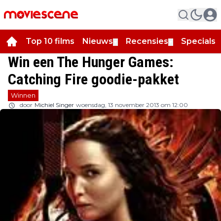
Top 10 films
Nieuws
Recensies
Specials
▼
▼
▼
Win een The Hunger Games:
Catching Fire goodie-pakket
Winnen
door
Michiel Singer
woensdag, 13 november 2013 om 12:00