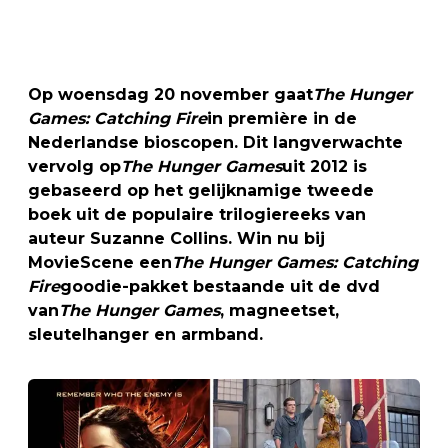
Op woensdag 20 november gaat
The Hunger
Games: Catching Fire
in première in de
Nederlandse bioscopen. Dit langverwachte
vervolg op
The Hunger Games
uit 2012 is
gebaseerd op het gelijknamige tweede
boek uit de populaire trilogiereeks van
auteur Suzanne Collins. Win nu bij
MovieScene een
The Hunger Games: Catching
Fire
goodie-pakket bestaande uit de dvd
van
The Hunger Games
, magneetset,
sleutelhanger en armband.