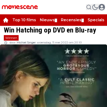
Top 10 films
Nieuws
Recensies
Specials
▼
▼
▼
Win Hatching op DVD en Blu-ray
Winnen
door
Michiel Singer
woensdag, 11 mei 2022 om 20:10