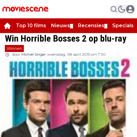
Top 10 films
Nieuws
Recensies
Specials
▼
▼
▼
Win Horrible Bosses 2 op blu-ray
Winnen
door
Michiel Singer
woensdag, 08 april 2015 om 7:30