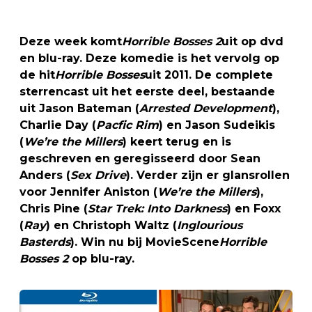
Deze week komt
Horrible Bosses 2
uit op dvd
en blu-ray. Deze komedie is het vervolg op
de hit
Horrible Bosses
uit 2011. De complete
sterrencast uit het eerste deel, bestaande
uit Jason Bateman (
Arrested Development
),
Charlie Day (
Pacfic Rim
) en Jason Sudeikis
(
We’re the Millers
) keert terug en is
geschreven en geregisseerd door Sean
Anders (
Sex Drive
). Verder zijn er glansrollen
voor Jennifer Aniston (
We’re the Millers
),
Chris Pine (
Star Trek: Into Darkness
) en Foxx
(
Ray
) en Christoph Waltz (
Inglourious
Basterds
). Win nu bij MovieScene
Horrible
Bosses 2
op blu-ray.