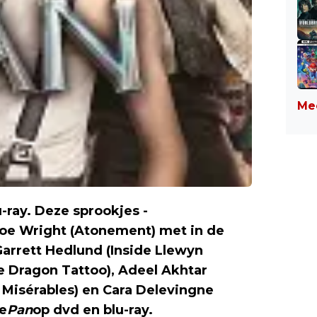
Mee
u-ray. Deze sprookjes -
Joe Wright (Atonement) met in de
arrett Hedlund (Inside Llewyn
he Dragon Tattoo), Adeel Akhtar
 Misérables) en Cara Delevingne
e
Pan
op dvd en blu-ray.