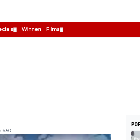
cials
Winnen
Films
▼
▼
POP
 6:50