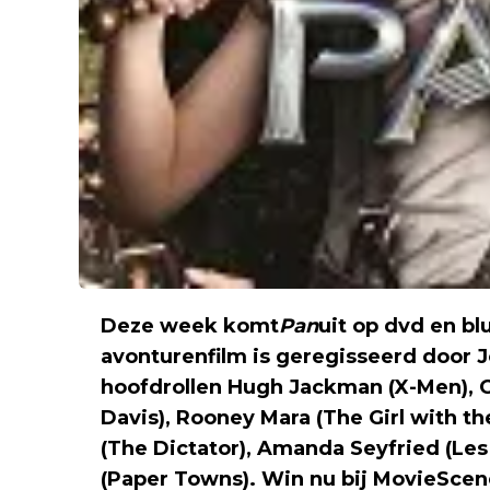
Deze week komt
Pan
uit op dvd en bl
avonturenfilm is geregisseerd door 
hoofdrollen Hugh Jackman (X-Men), G
Davis), Rooney Mara (The Girl with t
(The Dictator), Amanda Seyfried (Les
(Paper Towns). Win nu bij MovieScen