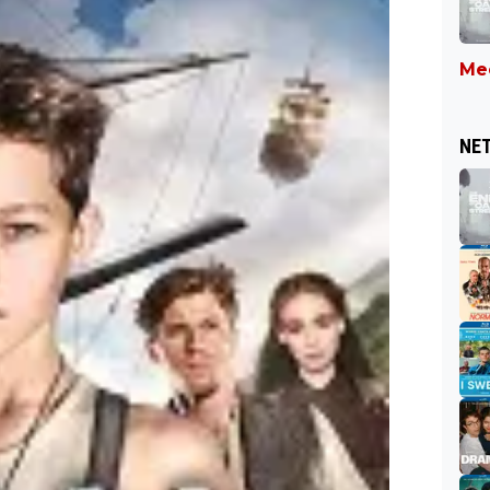
Mee
NET