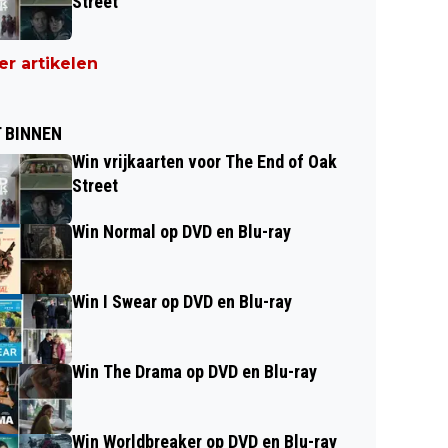
Street
r artikelen
 BINNEN
Win vrijkaarten voor The End of Oak
Street
Win Normal op DVD en Blu-ray
Win I Swear op DVD en Blu-ray
Win The Drama op DVD en Blu-ray
Win Worldbreaker op DVD en Blu-ray