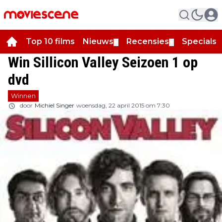
Top 10 films
Nieuws
Recensies
Specials
▼
▼
▼
Win Sillicon Valley Seizoen 1 op
dvd
Winnen
door
Michiel Singer
woensdag, 22 april 2015 om 7:30