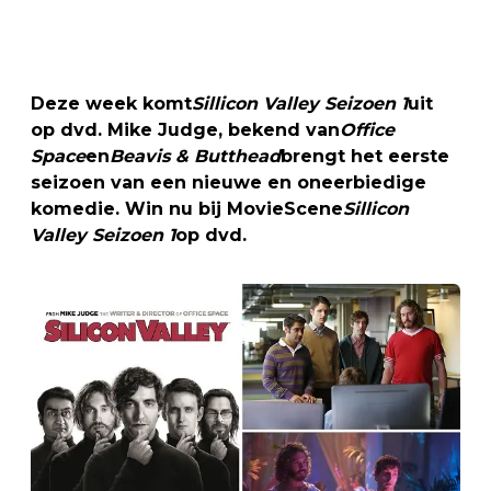
Deze week komt
Sillicon Valley Seizoen 1
uit
op dvd. Mike Judge, bekend van
Office
Space
en
Beavis & Butthead
brengt het eerste
seizoen van een nieuwe en oneerbiedige
komedie. Win nu bij MovieScene
Sillicon
Valley Seizoen 1
op dvd.