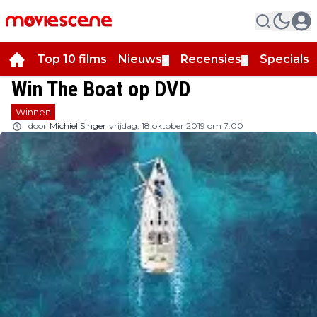
Top 10 films
Nieuws
Recensies
Specials
▼
▼
▼
Win The Boat op DVD
Winnen
door
Michiel Singer
vrijdag, 18 oktober 2019 om 7:00