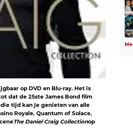
Mee
ijgbaar op DVD en Blu-ray. Het is
 tot dat de 25ste James Bond film
die tijd kan je genieten van alle
Casino Royale, Quantum of Solace,
scene
The Daniel Craig Collection
op