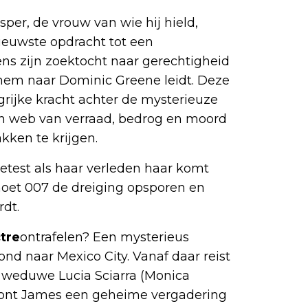
sper, de vrouw van wie hij hield,
ieuwste opdracht tot een
ens zijn zoektocht naar gerechtigheid
hem naar Dominic Greene leidt. Deze
ijke kracht achter de mysterieuze
en web van verraad, bedrog en moord
kken te krijgen.
getest als haar verleden haar komt
 moet 007 de dreiging opsporen en
rdt.
tre
ontrafelen? Een mysterieus
ond naar Mexico City. Vanaf daar reist
 weduwe Lucia Sciarra (Monica
woont James een geheime vergadering