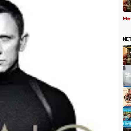
Mee
NET