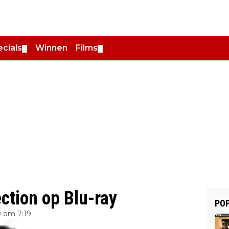
cials
Winnen
Films
▼
▼
ction op Blu-ray
POP
 om 7:19