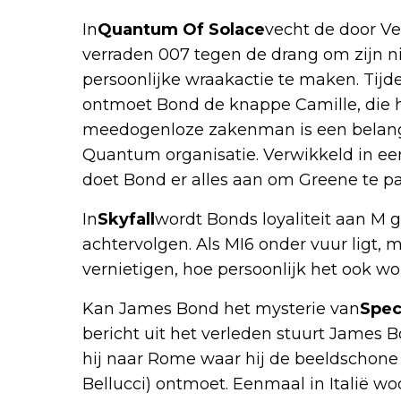
In
Quantum Of Solace
vecht de door Ve
verraden 007 tegen de drang om zijn n
persoonlijke wraakactie te maken. Tijd
ontmoet Bond de knappe Camille, die 
meedogenloze zakenman is een belangr
Quantum organisatie. Verwikkeld in e
doet Bond er alles aan om Greene te pa
In
Skyfall
wordt Bonds loyaliteit aan M 
achtervolgen. Als MI6 onder vuur ligt,
vernietigen, hoe persoonlijk het ook wo
Kan James Bond het mysterie van
Spec
bericht uit het verleden stuurt James B
hij naar Rome waar hij de beeldschone
Bellucci) ontmoet. Eenmaal in Italië 