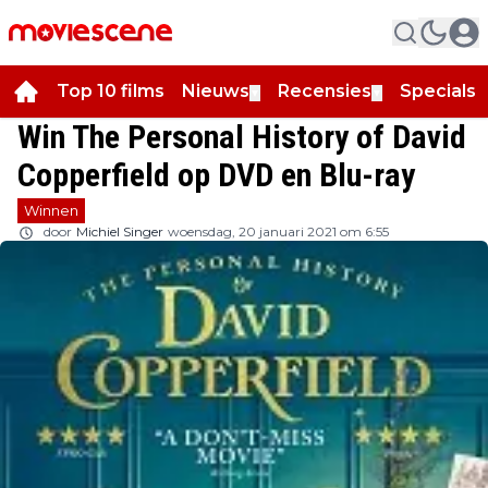
Top 10 films
Nieuws
Recensies
Specials
▼
▼
▼
Win The Personal History of David
Copperfield op DVD en Blu-ray
Winnen
door
Michiel Singer
woensdag, 20 januari 2021 om 6:55