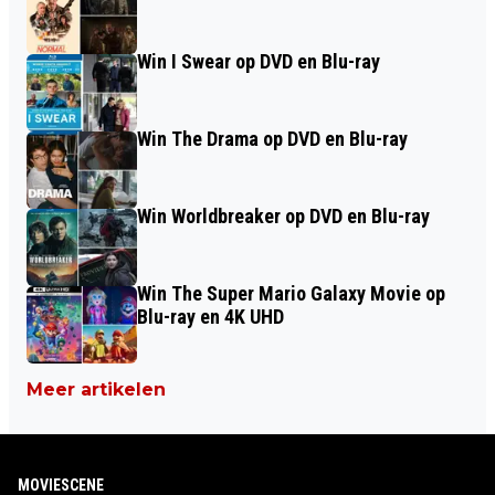
Win I Swear op DVD en Blu-ray
Win The Drama op DVD en Blu-ray
Win Worldbreaker op DVD en Blu-ray
Win The Super Mario Galaxy Movie op
Blu-ray en 4K UHD
Meer artikelen
MOVIESCENE