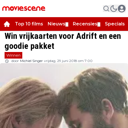
Top 10 films
Nieuws
Recensies
Specials
▼
▼
▼
Win vrijkaarten voor Adrift en een
goodie pakket
Winnen
door
Michiel Singer
vrijdag, 29 juni 2018 om 7:00