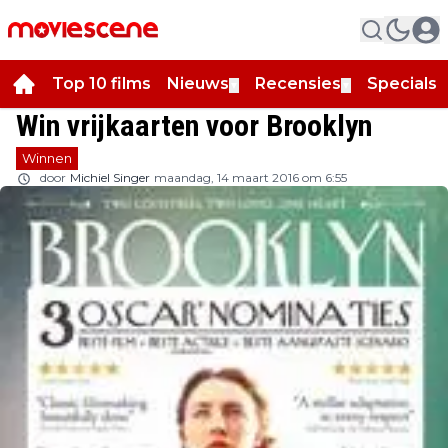
Top 10 films
Nieuws
Recensies
Specials
▼
▼
▼
Win vrijkaarten voor Brooklyn
Winnen
door
Michiel Singer
maandag, 14 maart 2016 om 6:55