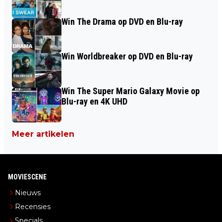
Win The Drama op DVD en Blu-ray
Win Worldbreaker op DVD en Blu-ray
Win The Super Mario Galaxy Movie op
Blu-ray en 4K UHD
Meer artikelen
MOVIESCENE
Nieuws
Recensies
Specials