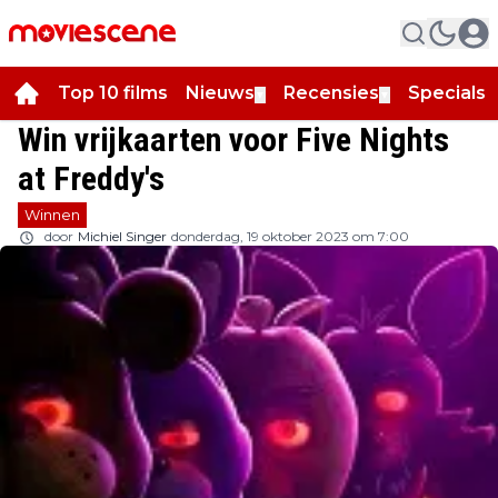
Top 10 films
Nieuws
Recensies
Specials
▼
▼
▼
Win vrijkaarten voor Five Nights
at Freddy's
Winnen
door
Michiel Singer
donderdag, 19 oktober 2023 om 7:00