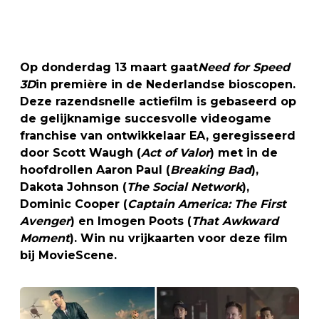
Op donderdag 13 maart gaat
Need for Speed
3D
in première in de Nederlandse bioscopen.
Deze razendsnelle actiefilm is gebaseerd op
de gelijknamige succesvolle videogame
franchise van ontwikkelaar EA, geregisseerd
door Scott Waugh (
Act of Valor
) met in de
hoofdrollen Aaron Paul (
Breaking Bad
),
Dakota Johnson (
The Social Network
),
Dominic Cooper (
Captain America: The First
Avenger
) en Imogen Poots (
That Awkward
Moment
). Win nu vrijkaarten voor deze film
bij MovieScene.