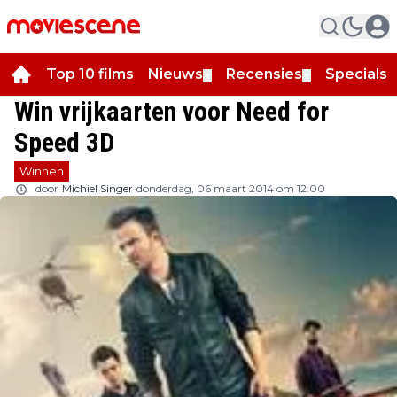
Top 10 films
Nieuws
Recensies
Specials
▼
▼
▼
Win vrijkaarten voor Need for
Speed 3D
Winnen
door
Michiel Singer
donderdag, 06 maart 2014 om 12:00