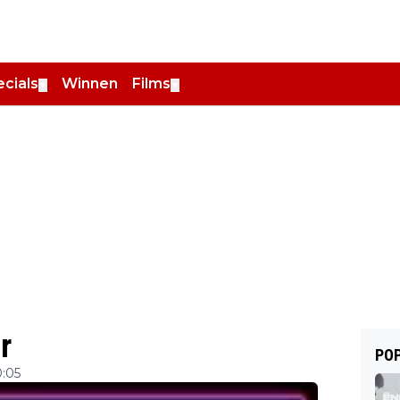
cials
Winnen
Films
▼
▼
r
POP
0:05