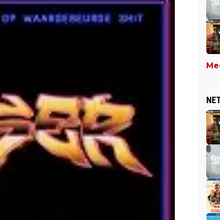
Mee
NET