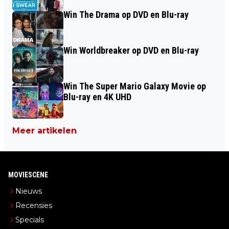
Win The Drama op DVD en Blu-ray
Win Worldbreaker op DVD en Blu-ray
Win The Super Mario Galaxy Movie op
Blu-ray en 4K UHD
Meer artikelen
MOVIESCENE
Nieuws
Recensies
Specials