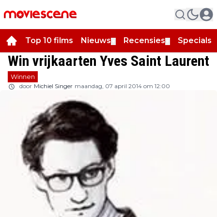
Top 10 films
Nieuws
Recensies
Specials
▼
▼
▼
Win vrijkaarten Yves Saint Laurent
Winnen
door
Michiel Singer
maandag, 07 april 2014 om 12:00