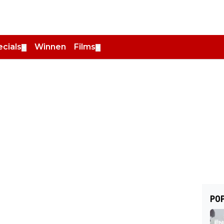
cials
Winnen
Films
▼
▼
POP