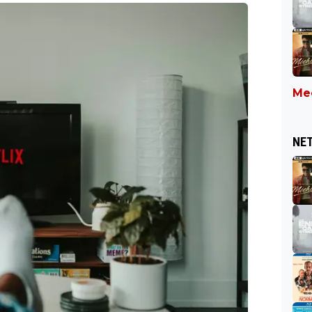
Mee
NET