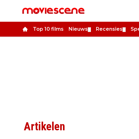
Top 10 films
Nieuws
Recensies
Spe
▼
▼
Artikelen