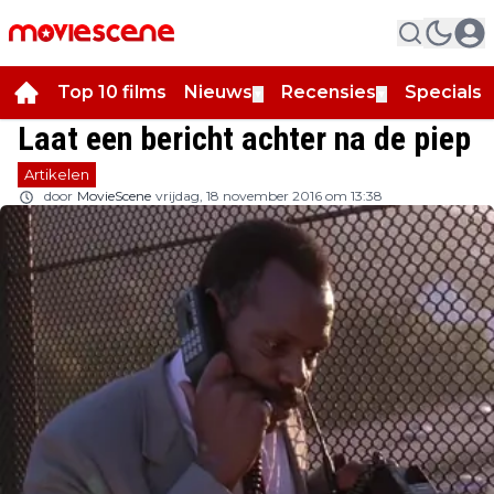
Top 10 films
Nieuws
Recensies
Specials
▼
▼
▼
Laat een bericht achter na de piep
Artikelen
door
MovieScene
vrijdag, 18 november 2016 om 13:38