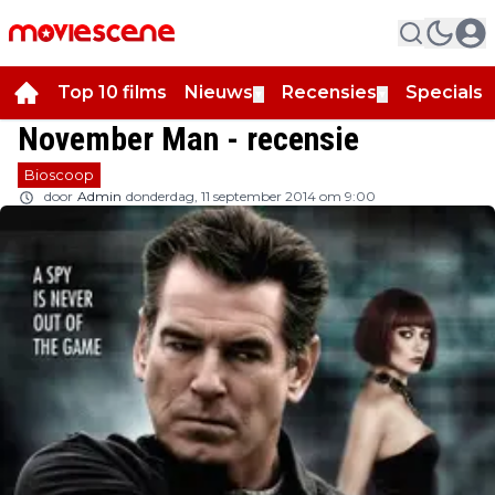
Top 10 films
Nieuws
Recensies
Specials
▼
▼
▼
November Man - recensie
Bioscoop
door
Admin
donderdag, 11 september 2014 om 9:00