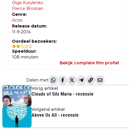
Olga Kurylenko
Pierce Brosnan
Genre:
Actie
Release datum:
11-9-2014
Oordeel bezoekers:
Speelduur:
108
minuten
Bekijk complete film profiel
Delen met
Vorig artikel
Clouds of Sils Maria - recensie
Volgend artikel
Above Us All - recensie