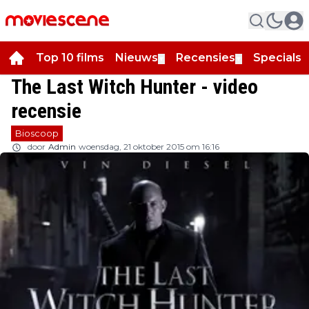
Top 10 films
Nieuws
Recensies
Specials
▼
▼
▼
The Last Witch Hunter - video
recensie
Bioscoop
door
Admin
woensdag, 21 oktober 2015 om 16:16