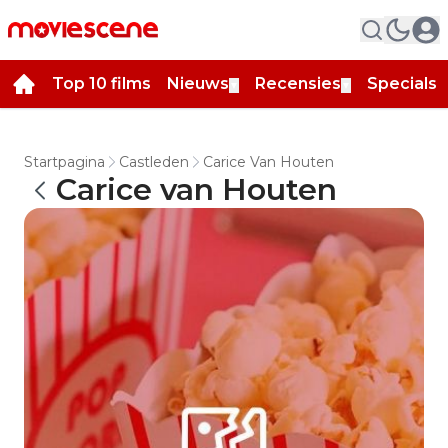
Top 10 films
Nieuws
Recensies
Specials
▼
▼
▼
Startpagina
Castleden
Carice Van Houten
Carice van Houten