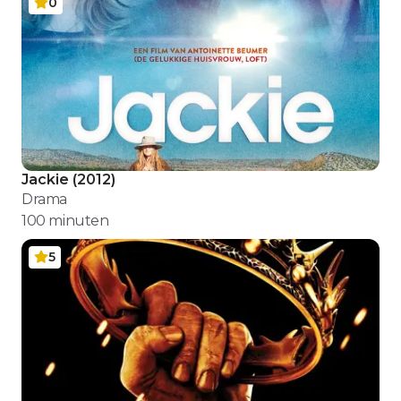
0
Jackie
(
2012
)
Drama
100
minuten
5