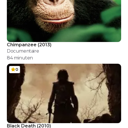
Chimpanzee
(
2013
)
Documentaire
84
minuten
0
Black Death
(
2010
)