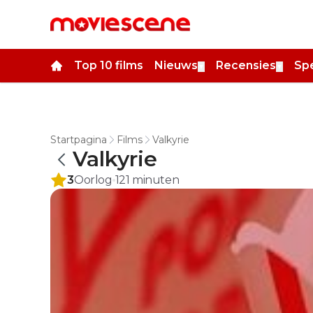
Top 10 films
Nieuws
Recensies
Spe
▼
▼
Startpagina
Films
Valkyrie
Valkyrie
3
Oorlog
121
minuten