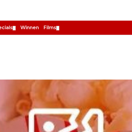
cials
Winnen
Films
▼
▼