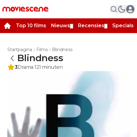
Top 10 films
Nieuws
Recensies
Specials
▼
▼
▼
Startpagina
Films
Blindness
Blindness
3
Drama
121
minuten