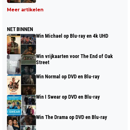
Meer artikelen
NET BINNEN
Win Michael op Blu-ray en 4k UHD
Win vrijkaarten voor The End of Oak
Street
Win Normal op DVD en Blu-ray
Win I Swear op DVD en Blu-ray
Win The Drama op DVD en Blu-ray