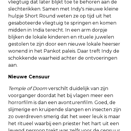
vliegtuig dat later blijkt toe te behoren aan de
slechterikken. Samen met Indy's nieuwe kleine
hulpje Short Round weten ze op tijd uit het
gesaboteerde vliegtuig te springen en komen
midden in India terecht. In een arm dorpje
blijken de lokale kinderen en rituele juwelen
gestolen te zijn door een nieuwe lokale heerser
wonend in het Pankot paleis. Daar treft Indy de
schokkende waarheid achter de ontvoeringen
aan.
Nieuwe Censuur
Temple of Doom
verschilt duidelijk van zijn
voorganger doordat het bij vlagen meer een
horrorfilm is dan een avonturenfilm. Goed, de
slijmerige en kruipende slangen en insecten zijn
zo overdreven smerig dat het weer leuk is maar
het ritueel waarbij een priester het hart uit een
levend persoon trekt was zelfs voor de censuur