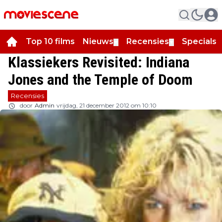
Top 10 films
Nieuws
Recensies
Specials
▼
▼
▼
Klassiekers Revisited: Indiana
Jones and the Temple of Doom
Recensies
door
Admin
vrijdag, 21 december 2012 om 10:10