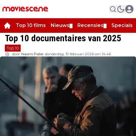
Top 10 films
Nieuws
Recensies
Specials
▼
▼
▼
Top 10 documentaires van 2025
Top 10
door
Naomi Pater
donderdag, 19 februari 2026 om 14:46