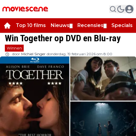
Top 10 films
Nieuws
Recensies
Specials
▼
▼
▼
Win Together op DVD en Blu-ray
Winnen
door
Michiel Singer
donderdag, 19 februari 2026 om 8:00