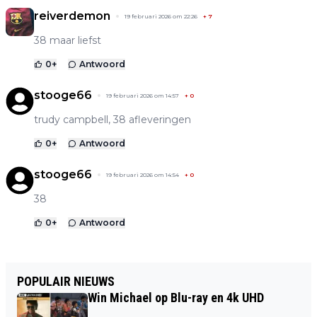
reiverdemon
19 februari 2026 om 22:26
+
7
38 maar liefst
0
+
Antwoord
stooge66
19 februari 2026 om 14:57
+
0
trudy campbell, 38 afleveringen
0
+
Antwoord
stooge66
19 februari 2026 om 14:54
+
0
38
0
+
Antwoord
POPULAIR NIEUWS
Win Michael op Blu-ray en 4k UHD