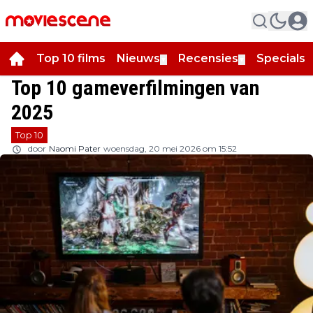
Top 10 films
Nieuws
Recensies
Specials
▼
▼
▼
Top 10 gameverfilmingen van
2025
Top 10
door
Naomi Pater
woensdag, 20 mei 2026 om 15:52