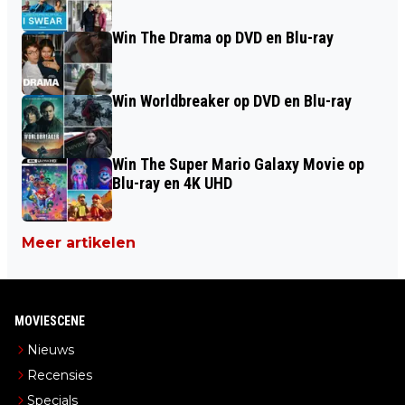
Win The Drama op DVD en Blu-ray
Win Worldbreaker op DVD en Blu-ray
Win The Super Mario Galaxy Movie op
Blu-ray en 4K UHD
Meer artikelen
MOVIESCENE
Nieuws
Recensies
Specials