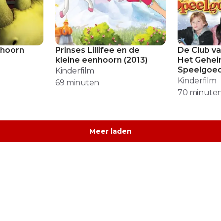
shoorn
Prinses Lillifee en de
De Club va
kleine eenhoorn
(
2013
)
Het Gehei
Speelgoe
Kinderfilm
Kinderfilm
69
minuten
70
minute
Meer laden