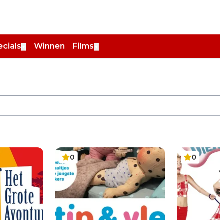
cials
Winnen
Films
▼
▼
0
0