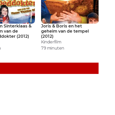
n Sinterklaas &
Joris & Boris en het
m van de
geheim van de tempel
ddokter
(
2012
)
(
2012
)
Kinderfilm
n
79
minuten