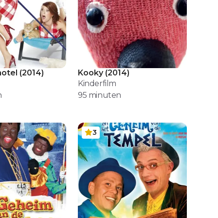
hotel
(
2014
)
Kooky
(
2014
)
Kinderfilm
n
95
minuten
3