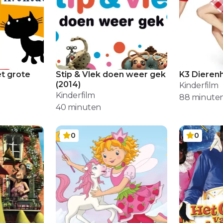
t grote
Stip & Vlek doen weer gek
K3 Dieren
(
2014
)
Kinderfilm
Kinderfilm
88
minute
40
minuten
0
0